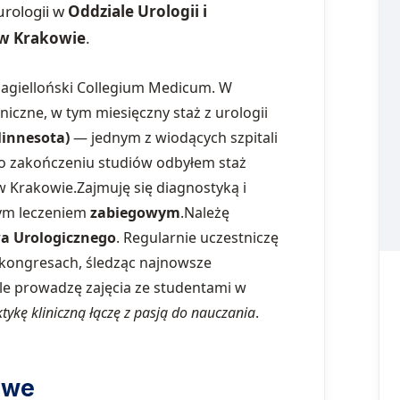
urologii w
Oddziale Urologii i
 w Krakowie
.
agielloński Collegium Medicum. W
niczne, w tym miesięczny staż z urologii
Minnesota)
— jednym z wiodących szpitali
o zakończeniu studiów odbyłem staż
Krakowie.Zajmuję się diagnostyką i
ym leczeniem
zabiegowym
.Należę
wa Urologicznego
. Regularnie uczestniczę
 kongresach, śledząc najnowsze
le prowadzę zajęcia ze studentami w
tykę kliniczną łączę z pasją do nauczania
.
owe