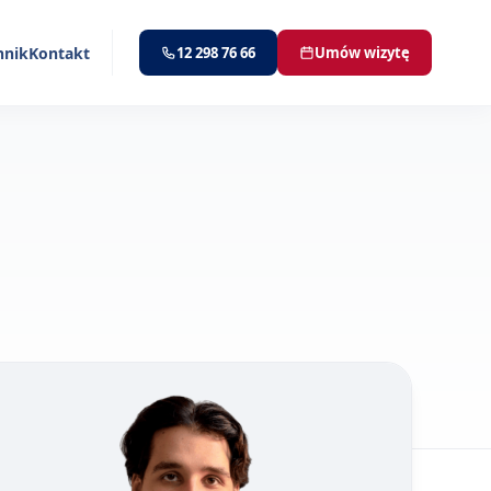
nnik
Kontakt
12 298 76 66
Umów wizytę