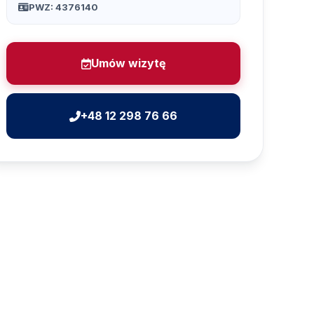
PWZ: 4376140
Umów wizytę
+48 12 298 76 66