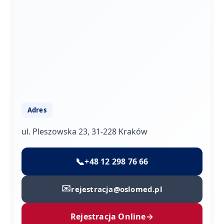
Adres
ul. Pleszowska 23, 31-228 Kraków
📞
+48 12 298 76 66
✉️
rejestracja@oslomed.pl
Rejestracja Online
→