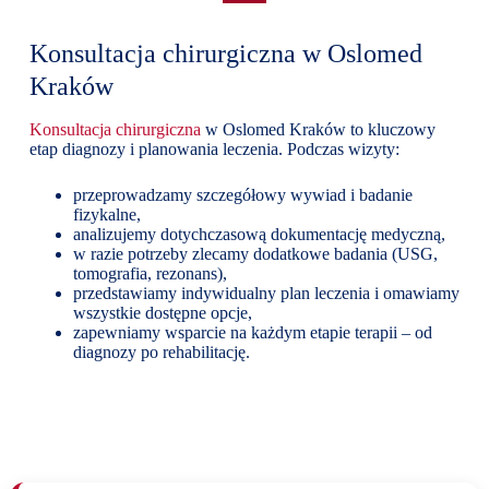
chirurgicznie, elektrokoagulacją lub innymi metodami, w
leczenia szpitalnego.
Konsultacja chirurgiczna w Oslomed
zależności od lokalizacji i wielkości zmiany. Zabieg jest
szybki, a powrót do aktywności niemal natychmiastowy.
Kraków
Konsultacja chirurgiczna
w Oslomed Kraków to kluczowy
etap diagnozy i planowania leczenia. Podczas wizyty:
przeprowadzamy szczegółowy wywiad i badanie
fizykalne,
analizujemy dotychczasową dokumentację medyczną,
w razie potrzeby zlecamy dodatkowe badania (USG,
tomografia, rezonans),
przedstawiamy indywidualny plan leczenia i omawiamy
wszystkie dostępne opcje,
zapewniamy wsparcie na każdym etapie terapii – od
diagnozy po rehabilitację.