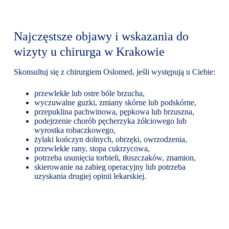
Najczęstsze objawy i wskazania do
wizyty u chirurga w Krakowie
Skonsultuj się z chirurgiem Oslomed, jeśli występują u Ciebie:
przewlekłe lub ostre bóle brzucha,
wyczuwalne guzki, zmiany skórne lub podskórne,
przepuklina pachwinowa, pępkowa lub brzuszna,
podejrzenie chorób pęcherzyka żółciowego lub
wyrostka robaczkowego,
żylaki kończyn dolnych, obrzęki, owrzodzenia,
przewlekłe rany, stopa cukrzycowa,
potrzeba usunięcia torbieli, tłuszczaków, znamion,
skierowanie na zabieg operacyjny lub potrzeba
uzyskania drugiej opinii lekarskiej.