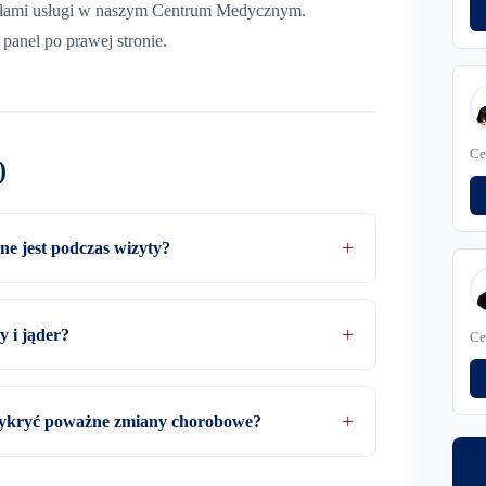
gółami usługi w naszym Centrum Medycznym.
panel po prawej stronie.
Ce
)
e jest podczas wizyty?
 i jąder?
Ce
wykryć poważne zmiany chorobowe?