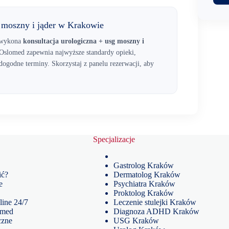
 moszny i jąder w Krakowie
y wykona
konsultacja urologiczna + usg moszny i
slomed zapewnia najwyższe standardy opieki,
dogodne terminy. Skorzystaj z panelu rezerwacji, aby
Specjalizacje
Gastrolog Kraków
ić?
Dermatolog Kraków
e
Psychiatra Kraków
Proktolog Kraków
line 24/7
Leczenie stulejki Kraków
omed
Diagnoza ADHD Kraków
czne
USG Kraków