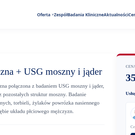
Oferta
Zespół
Badania Kliniczne
Aktualności
Ce
CENA
czna + USG moszny i jąder
35
iczna połączona z badaniem USG moszny i jąder,
Usłu
z pozostałych struktur moszny. Badanie
nych, torbieli, żylaków powrózka nasiennego
rębie układu płciowego mężczyzn.
Ce