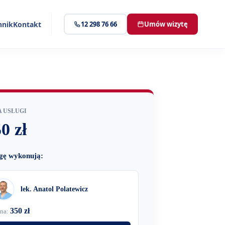
nnik
Kontakt
12 298 76 66
Umów wizytę
 USŁUGI
0 zł
gę wykonują:
lek. Anatol Polatewicz
350 zł
na: