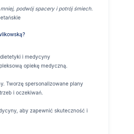
 mniej, podwój spacery i potrój śmiech.
etańskie
wlikowską?
odietetyki i medycyny
mpleksową opiekę medyczną.
lny. Tworzę spersonalizowane plany
rzeb i oczekiwań.
dycyny, aby zapewnić skuteczność i