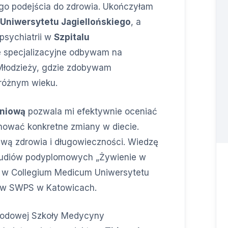
ego podejścia do zdrowia. Ukończyłam
Uniwersytetu Jagiellońskiego
, a
 psychiatrii w
Szpitalu
ie specjalizacyjne odbywam na
i Młodzieży, gdzie zdobywam
różnym wieku.
niową
pozwala mi efektywnie oceniać
nować konkretne zmiany w diecie.
awą zdrowia i długowieczności. Wiedzę
tudiów podyplomowych „Żywienie w
na” w Collegium Medicum Uniwersytetu
” w SWPS w Katowicach.
rodowej Szkoły Medycyny