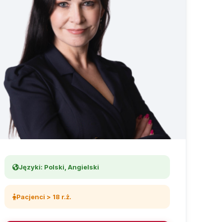
Języki: Polski, Angielski
Pacjenci > 18 r.ż.