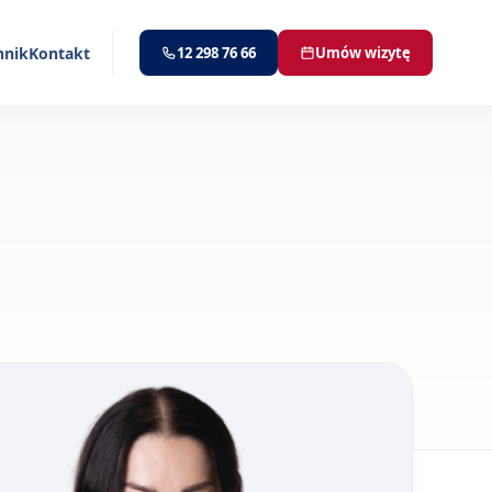
nnik
Kontakt
12 298 76 66
Umów wizytę