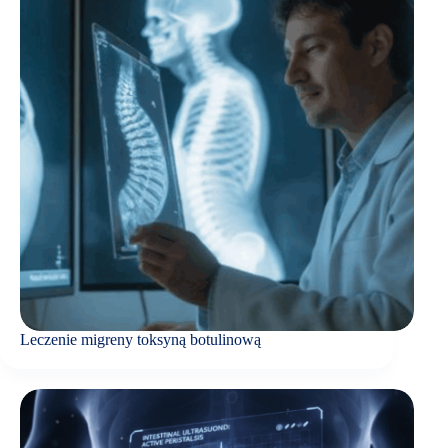
Leczenie migreny toksyną botulinową