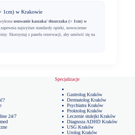
(> 1cm) w Krakowie
y wykona
usuwanie kaszaka/ tłuszczaka (> 1cm) w
apewnia najwyższe standardy opieki, nowoczesne
iny. Skorzystaj z panelu rezerwacji, aby umówić się na
Specjalizacje
Gastrolog Kraków
ić?
Dermatolog Kraków
e
Psychiatra Kraków
Proktolog Kraków
line 24/7
Leczenie stulejki Kraków
omed
Diagnoza ADHD Kraków
czne
USG Kraków
Urolog Kraków