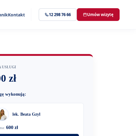
nnik
Kontakt
12 298 76 66
Umów wizytę
 USŁUGI
0 zł
gę wykonują:
lek. Beata Gzyl
600 zł
na: