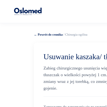
← Powrót do cennika
/ Chirurgia ogólna
Usuwanie kaszaka/ t
Zabieg chirurgicznego usunięcia wię
tłuszczak o wielkości powyżej 1 cm
zmiany wraz z jej torebką, co zmni
gojenie.
Zapraszamy do zapoznania się ze szcze