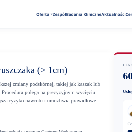
Oferta
Zespół
Badania Kliniczne
Aktualności
Ce
CENA
łuszczaka (> 1cm)
60
kszej zmiany podskórnej, takiej jak kaszak lub
Usłu
. Procedura polega na precyzyjnym wycięciu
ejsza ryzyko nawrotu i umożliwia prawidłowe
Ce
gółami usługi w naszym Centrum Medycznym.