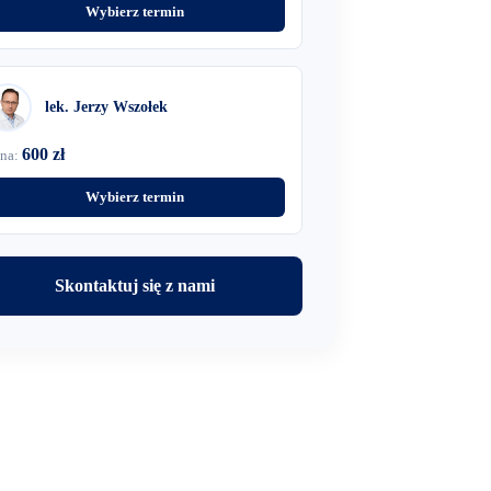
Wybierz termin
lek. Jerzy Wszołek
600 zł
na:
Wybierz termin
Skontaktuj się z nami