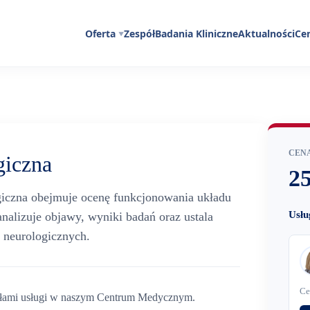
Oferta
Zespół
Badania Kliniczne
Aktualności
Ce
CENA
giczna
25
ogiczna obejmuje ocenę funkcjonowania układu
Usłu
nalizuje objawy, wyniki badań oraz ustala
b neurologicznych.
Ce
gółami usługi w naszym Centrum Medycznym.