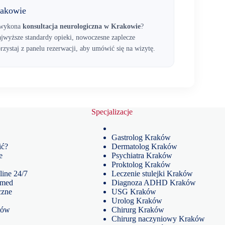
rakowie
y wykona
konsultacja neurologiczna w Krakowie
?
wyższe standardy opieki, nowoczesne zaplecze
zystaj z panelu rezerwacji, aby umówić się na wizytę.
Specjalizacje
Gastrolog Kraków
ić?
Dermatolog Kraków
e
Psychiatra Kraków
Proktolog Kraków
line 24/7
Leczenie stulejki Kraków
omed
Diagnoza ADHD Kraków
czne
USG Kraków
Urolog Kraków
tów
Chirurg Kraków
Chirurg naczyniowy Kraków