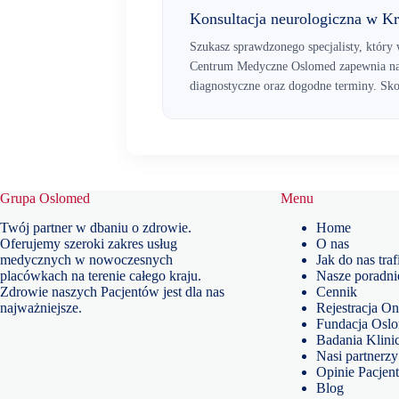
Konsultacja neurologiczna w K
Szukasz sprawdzonego specjalisty, któr
Centrum Medyczne Oslomed zapewnia naj
diagnostyczne oraz dogodne terminy. Skor
Grupa Oslomed
Menu
Twój partner w dbaniu o zdrowie.
Home
Oferujemy szeroki zakres usług
O nas
medycznych w nowoczesnych
Jak do nas traf
placówkach na terenie całego kraju.
Nasze poradni
Zdrowie naszych Pacjentów jest dla nas
Cennik
najważniejsze.
Rejestracja On
Fundacja Osl
Badania Klini
Nasi partnerzy
Opinie Pacjen
Blog