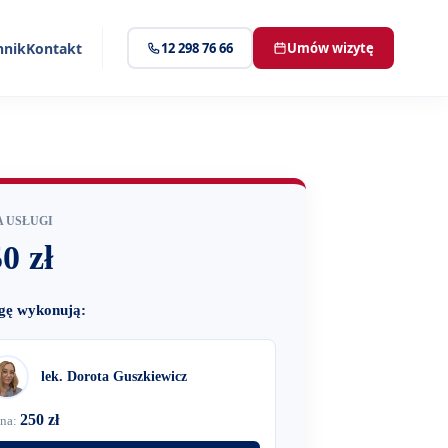
nnik
Kontakt
12 298 76 66
Umów wizytę
 USŁUGI
0 zł
gę wykonują:
lek. Dorota Guszkiewicz
250 zł
na: