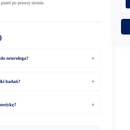
panel po prawej stronie.
)
 do neurologa?
iki badań?
nostykę?