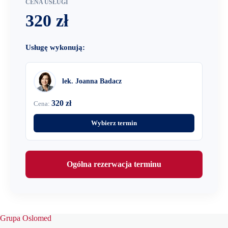
CENA USŁUGI
320 zł
Usługę wykonują:
lek. Joanna Badacz
320 zł
Cena:
Wybierz termin
Ogólna rezerwacja terminu
Grupa Oslomed