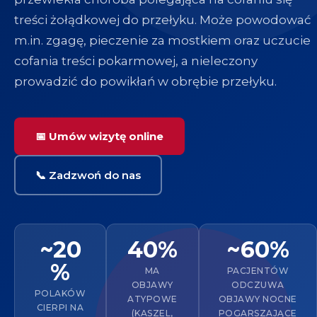
treści żołądkowej do przełyku. Może powodować
m.in. zgagę, pieczenie za mostkiem oraz uczucie
cofania treści pokarmowej, a nieleczony
prowadzić do powikłań w obrębie przełyku.
📅 Umów wizytę online
📞 Zadzwoń do nas
~20
40%
~60%
%
MA
PACJENTÓW
OBJAWY
ODCZUWA
POLAKÓW
ATYPOWE
OBJAWY NOCNE
CIERPI NA
(KASZEL,
POGARSZAJĄCE