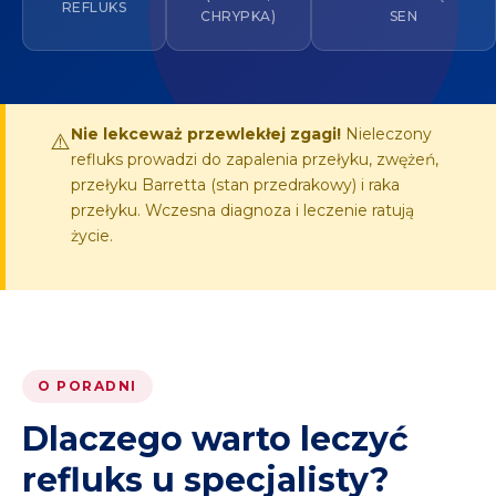
REFLUKS
CHRYPKA)
SEN
Nie lekceważ przewlekłej zgagi!
Nieleczony
⚠️
refluks prowadzi do zapalenia przełyku, zwężeń,
przełyku Barretta (stan przedrakowy) i raka
przełyku. Wczesna diagnoza i leczenie ratują
życie.
O PORADNI
Dlaczego warto leczyć
refluks u specjalisty?