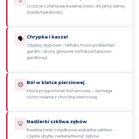
Uczucie cofania się kwaśnej treści do jamy ustnej
(niedomykalność).
Chrypka i kaszel
🗣️
Objawy atypowe – refluks może podrażniać
gardło i struny głosowe (refluks krtaniowo-
gardłowy).
Ból w klatce piersiowej
😣
Może przypominać ból sercowy – wymaga
różnicowania z chorobą wieńcową.
Nadżerki szkliwa zębów
🦷
Kwaśna treść żołądkowa uszkadza szkliwo –
częste ubytki, nadwrażliwość zębów.