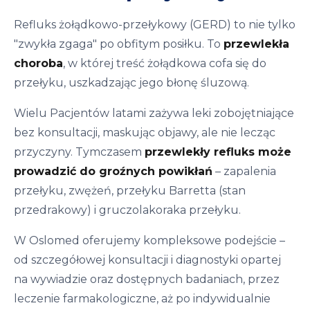
Refluks żołądkowo-przełykowy (GERD) to nie tylko
"zwykła zgaga" po obfitym posiłku. To
przewlekła
choroba
, w której treść żołądkowa cofa się do
przełyku, uszkadzając jego błonę śluzową.
Wielu Pacjentów latami zażywa leki zobojętniające
bez konsultacji, maskując objawy, ale nie lecząc
przyczyny. Tymczasem
przewlekły refluks może
prowadzić do groźnych powikłań
– zapalenia
przełyku, zwężeń, przełyku Barretta (stan
przedrakowy) i gruczolakoraka przełyku.
W Oslomed oferujemy kompleksowe podejście –
od szczegółowej konsultacji i diagnostyki opartej
na wywiadzie oraz dostępnych badaniach, przez
leczenie farmakologiczne, aż po indywidualnie