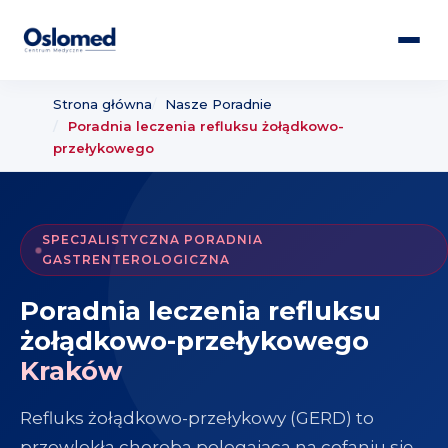
do
treści
Strona główna
Nasze Poradnie
Poradnia leczenia refluksu żołądkowo-
przełykowego
SPECJALISTYCZNA PORADNIA
GASTRENTEROLOGICZNA
Poradnia leczenia refluksu
żołądkowo-przełykowego
Kraków
Refluks żołądkowo-przełykowy (GERD) to
przewlekła choroba polegająca na cofaniu się