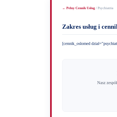
← Pełny Cennik Usług
/ Psychiatria
Zakres usług i cenni
[cennik_oslomed dzial="psychiatr
Nasz zespół