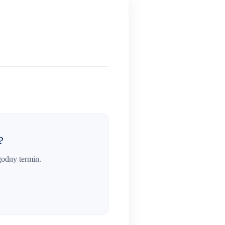
?
godny termin.