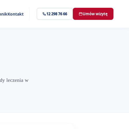
nnik
Kontakt
12 298 76 66
Umów wizytę
dy leczenia w