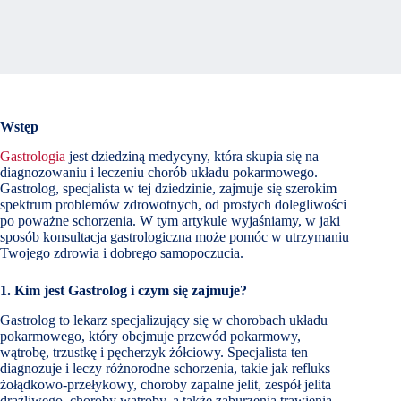
Wstęp
Gastrologia
jest dziedziną medycyny, która skupia się na
diagnozowaniu i leczeniu chorób układu pokarmowego.
Gastrolog, specjalista w tej dziedzinie, zajmuje się szerokim
spektrum problemów zdrowotnych, od prostych dolegliwości
po poważne schorzenia. W tym artykule wyjaśniamy, w jaki
sposób konsultacja gastrologiczna może pomóc w utrzymaniu
Twojego zdrowia i dobrego samopoczucia.
1. Kim jest Gastrolog i czym się zajmuje?
Gastrolog to lekarz specjalizujący się w chorobach układu
pokarmowego, który obejmuje przewód pokarmowy,
wątrobę, trzustkę i pęcherzyk żółciowy. Specjalista ten
diagnozuje i leczy różnorodne schorzenia, takie jak refluks
żołądkowo-przełykowy, choroby zapalne jelit, zespół jelita
drażliwego, choroby wątroby, a także zaburzenia trawienia.